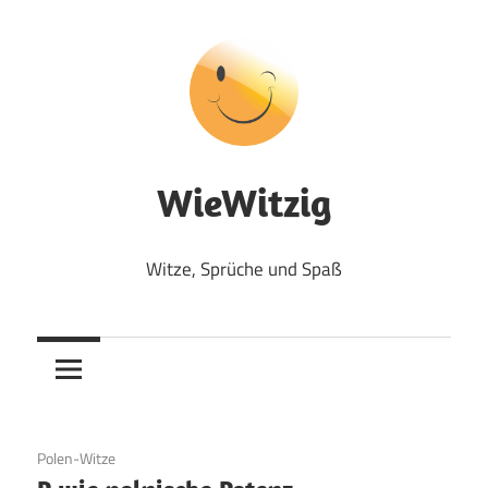
Zum
Inhalt
springen
WieWitzig
Witze, Sprüche und Spaß
19. Juni 2020
Polen-Witze