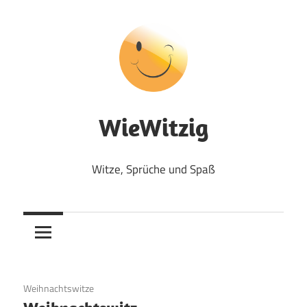
Zum
Inhalt
springen
WieWitzig
Witze, Sprüche und Spaß
19. Juni 2020
Weihnachtswitze