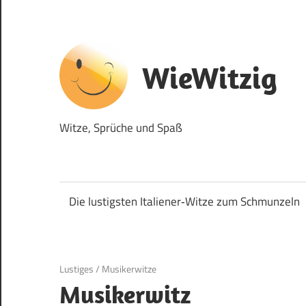
Zum
Inhalt
springen
WieWitzig
Witze, Sprüche und Spaß
Die lustigsten Italiener‑Witze zum Schmunzeln
19. Juni 2020
Lustiges
/
Musikerwitze
Musikerwitz