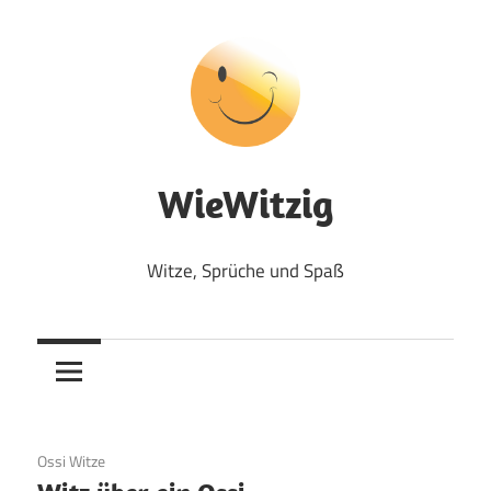
Zum
Inhalt
springen
WieWitzig
Witze, Sprüche und Spaß
19. Juni 2020
Ossi Witze