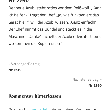
Nr 2750
Der neue Azubi steht ratlos vor dem Reißwolf. „Kann
ich helfen?“ fragt der Chef. „Ja, wie funktioniert das
Gerät hier?“ will der Azubi wissen. „Ganz einfach!“
Der Chef nimmt das Bündel und steckt es in die
Maschine. „Danke“, lächelt der Azubi erleichtert, „und
wo kommen die Kopien raus?“
Beitragsnavigation
Vorheriger Beitrag
Nr 2619
Nächster Beitrag
Nr 2935
Kommentar hinterlassen
Du musst
angemeldet
sein, um einen Kommentar