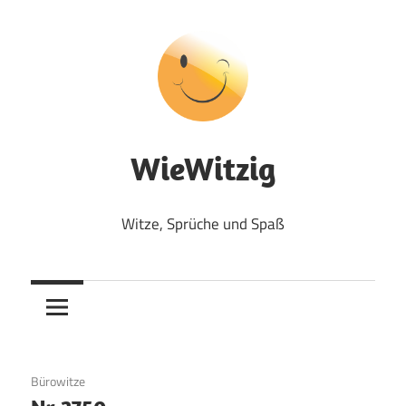
Zum
Inhalt
springen
WieWitzig
Witze, Sprüche und Spaß
24. August 2017
Bürowitze