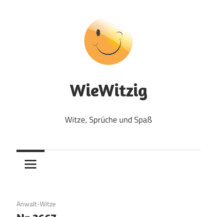
Zum
Inhalt
springen
WieWitzig
Witze, Sprüche und Spaß
17. Juli 2017
Anwalt-Witze