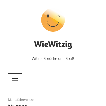
Zum
Inhalt
springen
WieWitzig
Witze, Sprüche und Spaß
17. Juli 2017
Mantafahrerwitze