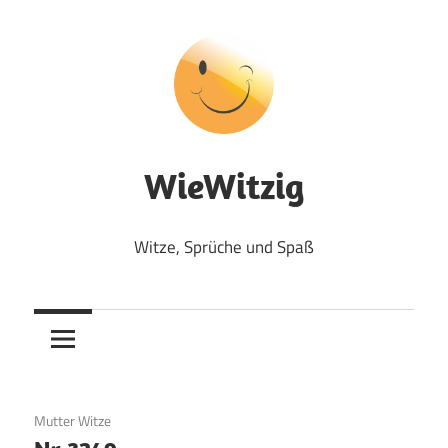
Zum
Inhalt
springen
WieWitzig
Witze, Sprüche und Spaß
16. Juli 2017
Mutter Witze