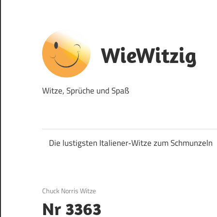
Zum
Inhalt
springen
WieWitzig
Witze, Sprüche und Spaß
Die lustigsten Italiener‑Witze zum Schmunzeln
16. Juli 2017
Chuck Norris Witze
Nr 3363