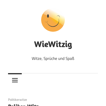
Zum
Inhalt
springen
WieWitzig
Witze, Sprüche und Spaß
19. Juni 2020
Politikerwitze