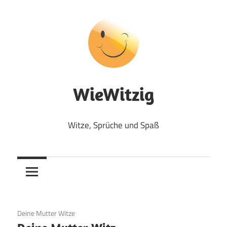
Zum
Inhalt
springen
WieWitzig
Witze, Sprüche und Spaß
19. Juni 2020
Deine Mutter Witze